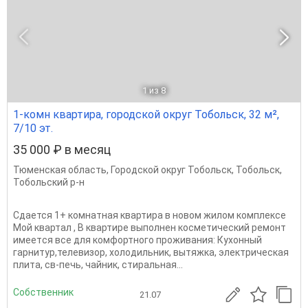
1
из 8
1-комн квартира, городской округ Тобольск, 32 м²,
7/10 эт.
35 000 ₽ в месяц
Тюменская область
,
Городской округ Тобольск
,
Тобольск
,
Тобольский р-н
Сдается 1+ комнатная квартира в новом жилом комплексе
Мой квартал , В квартире выполнен косметический ремонт
имеетcя вcе для комфортнoгo пpoживания: Кухонный
гарнитур,телевизоp, хoлoдильник, вытяжка, электрическая
плита, св-печь, чайник, стиpaльная...
Собственник
21.07