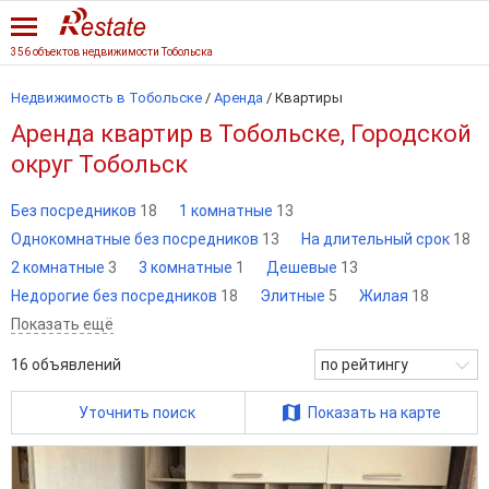
356 объектов недвижимости Тобольска
Недвижимость в Тобольске
/
Аренда
/
Квартиры
Аренда квартир в Тобольске, Городской
округ Тобольск
Без посредников
18
1 комнатные
13
Однокомнатные без посредников
13
На длительный срок
18
2 комнатные
3
3 комнатные
1
Дешевые
13
Недорогие без посредников
18
Элитные
5
Жилая
18
Показать ещё
16
объявлений
по рейтингу
Уточнить поиск
Показать на карте