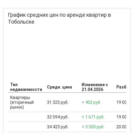
График средних цен по аренде квартир в
Тобольске
Тип
Изменение с
Средн. цена
Разброс
недвижимости
21.04.2026
Квартиры
(вторичный
31 325 руб.
+ 402 руб.
19 000 ..
рынок)
32 594 руб.
+ 1 671 руб.
19 000 ..
34 423 руб.
+ 3 500 руб.
20 000 ..