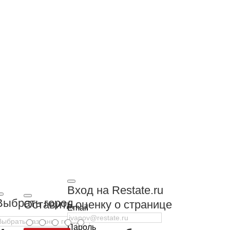
Вход на Restate.ru
Выбрать город
Оставить оценку о странице
Email
Пароль