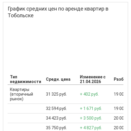
График средних цен по аренде квартир в
Тобольске
Тип
Изменение с
Средн. цена
Разброс
недвижимости
21.04.2026
Квартиры
(вторичный
31 325 руб.
+ 402 руб.
19 000 ..
рынок)
32 594 руб.
+ 1 671 руб.
19 000 ..
34 423 руб.
+ 3 500 руб.
20 000 ..
35 750 руб.
+ 4 827 руб.
20 000 ..