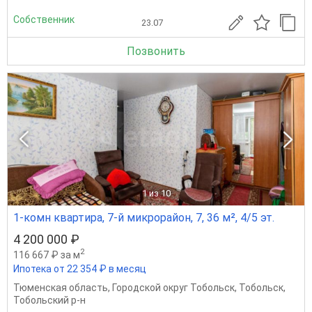
Собственник
23.07
Позвонить
1
из 10
1-комн квартира, 7-й микрорайон, 7, 36 м², 4/5 эт.
4 200 000 ₽
2
116 667 ₽ за м
Ипотека от 22 354 ₽ в месяц
Тюменская область
,
Городской округ Тобольск
,
Тобольск
,
Тобольский р-н