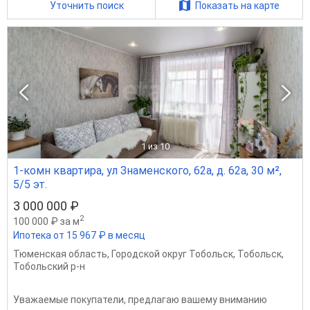
Уточнить поиск
Показать на карте
1
из 10
1-комн квартира, ул Знаменского, 62а, д. 62а, 30 м²,
5/5 эт.
3 000 000 ₽
2
100 000 ₽ за м
Ипотека от 15 967 ₽ в месяц
Тюменская область
,
Городской округ Тобольск
,
Тобольск
,
Тобольский р-н
Уважаемые покупатели, предлагаю вашему вниманию