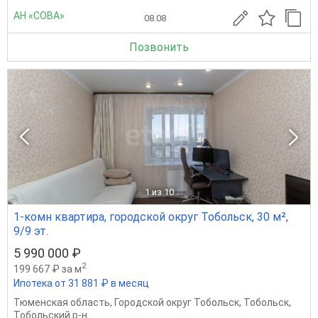
АН «СОВА»
08.08
Позвонить
1
из 10
1-комн квартира, городской округ Тобольск, 30 м²,
9/9 эт.
5 990 000 ₽
2
199 667 ₽ за м
Ипотека от 31 881 ₽ в месяц
Тюменская область
,
Городской округ Тобольск
,
Тобольск
,
Тобольский р-н