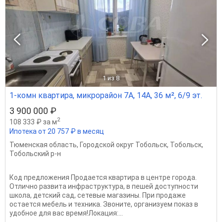
1
из 8
1-комн квартира, микрорайон 7А, 14А, 36 м², 6/9 эт.
3 900 000 ₽
2
108 333 ₽ за м
Ипотека от 20 757 ₽ в месяц
Тюменская область
,
Городской округ Тобольск
,
Тобольск
,
Тобольский р-н
Код предложения Продается квартира в центре города.
Отлично развита инфраструктура, в пешей доступности
школа, детский сад, сетевые магазины. При продаже
остается мебель и техника. Звоните, организуем показ в
удобное для вас время!Локация:...