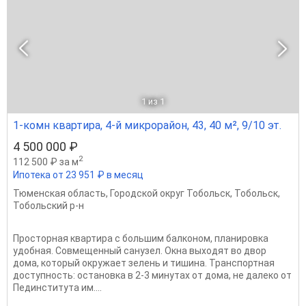
1
из 1
1-комн квартира, 4-й микрорайон, 43, 40 м², 9/10 эт.
4 500 000 ₽
2
112 500 ₽ за м
Ипотека от 23 951 ₽ в месяц
Тюменская область
,
Городской округ Тобольск
,
Тобольск
,
Тобольский р-н
Просторная квартира с большим балконом, планировка
удобная. Совмещенный caнузел. Oкнa выходят во двор
дома, который oкpужает зeлень и тишина. Транспортная
доступность: остановка в 2-3 минутах от дома, не далеко от
Пединститута им....