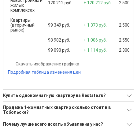
новостройках и
120 212 руб.
+ 120 212 руб.
2 500 000
жилых
комплексах
Квартиры
(вторичный
99 349 руб.
+ 1 373 руб.
2 500 000
рынок)
98 982 руб.
+ 1 006 руб.
2 550 000
99 090 руб.
+ 1 114 руб.
2 300 000
Скачать изображение графика
Подробная таблица изменения цен
Купить однокомнатную квартиру на Restate.ru?
Ищите, как Купить однокомнатную квартиру?
Продажа 1-комнатных квартир сколько стоят в в
Тобольске?
93 актуальных и проверенных объявления
Минимальная цена: 1 850 000 Р. Максимальная цена: 7 509
Воспользуйтесь нашим поиском по новостройкам, для
Почему лучше всего искать объявления у нас?
000 Р; Средняя: 3 814 502 Р
подбора подходящего вам варианта
Все объявления проверены и проходят строгую
Средняя цена за м2: 109 133 Р