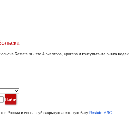
больска
льска Restate.ru - это
4
риэлтора, брокера и консультанта рынка недв
Найти
тов России и используй закрытую агентскую базу
Restate МЛС
.