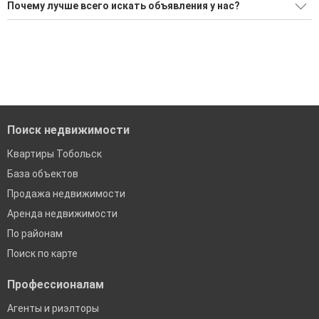
Ищите, как Снять склад?
Почему лучше всего искать объявления у нас?
Воспользуйтесь нашим поиском по новостройкам, для
Все объявления проверены и проходят строгую
подбора подходящего вам варианта
модерацию
'Сохраните результаты поиска и возвращайтесь к нему,
Удобный поиск, есть подписка на новые объявления
когда это будет нужно'
Помогаем с подбором выгодных ипотечных программ в
банках в Тобольске
Поиск недвижимости
Квартиры Тобольск
База объектов
Продажа недвижимости
Аренда недвижимости
По районам
Поиск по карте
Профессионалам
Агенты и риэлторы