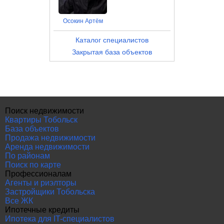
Осокин Артём
Каталог специалистов
Закрытая база объектов
Поиск недвижимости
Квартиры Тобольск
База объектов
Продажа недвижимости
Аренда недвижимости
По районам
Поиск по карте
Профессионалам
Агенты и риэлторы
Застройщики Тобольска
Все ЖК
Ипотечные кредиты
Ипотека для IT-специалистов