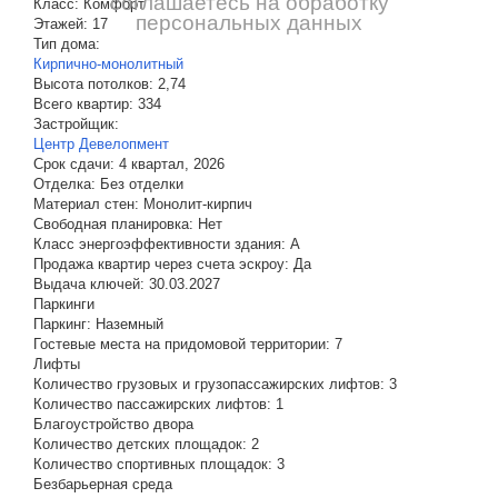
соглашаетесь на обработку
Класс:
Комфорт
персональных данных
Этажей:
17
Тип дома:
Кирпично-монолитный
Высота потолков:
2,74
Всего квартир:
334
Застройщик:
Центр Девелопмент
Срок сдачи:
4 квартал, 2026
Отделка:
Без отделки
Материал стен:
Монолит-кирпич
Свободная планировка:
Нет
Класс энергоэффективности здания:
A
Продажа квартир через счета эскроу:
Да
Выдача ключей:
30.03.2027
Паркинги
Паркинг:
Наземный
Гостевые места на придомовой территории:
7
Лифты
Количество грузовых и грузопассажирских лифтов:
3
Количество пассажирских лифтов:
1
Благоустройство двора
Количество детских площадок:
2
Количество спортивных площадок:
3
Безбарьерная среда