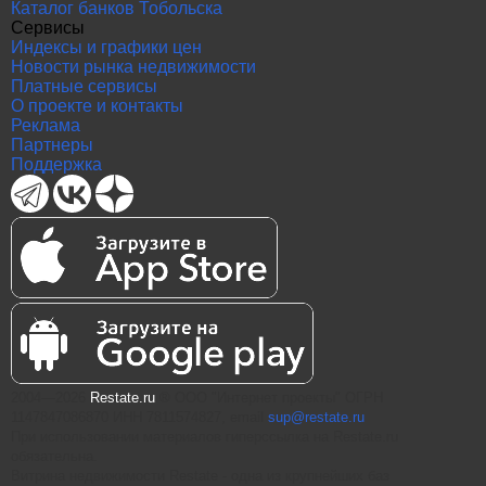
Каталог банков Тобольска
Сервисы
Индексы и графики цен
Новости рынка недвижимости
Платные сервисы
О проекте и контакты
Реклама
Партнеры
Поддержка
2004—2026
Restate.ru
® ООО "Интернет проекты" ОГРН
1147847086870 ИНН 7811574827, email
sup@restate.ru
При использовании материалов гиперссылка на Restate.ru
обязательна.
Витрина недвижимости Restate - одна из крупнейших баз