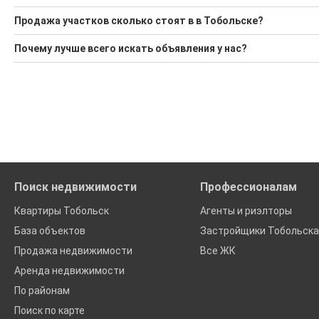
Ищите, как Купить участок?
Продажа участков сколько стоят в в Тобольске?
3 актуальных и проверенных объявления
Минимальная цена: 350 000 Р. Максимальная цена: 3 490 000
Почему лучше всего искать объявления у нас?
Воспользуйтесь нашим поиском по новостройкам, для под
Все объявления проверены и проходят строгую модераци
'Сохраните результаты поиска и возвращайтесь к нему, ког
Удобный поиск, есть подписка на новые объявления
Помогаем с подбором выгодных ипотечных программ в бан
Поиск недвижимости
Профессионалам
Квартиры Тобольск
Агенты и риэлторы
База объектов
Застройщики Тобольска
Продажа недвижимости
Все ЖК
Аренда недвижимости
По районам
Поиск по карте