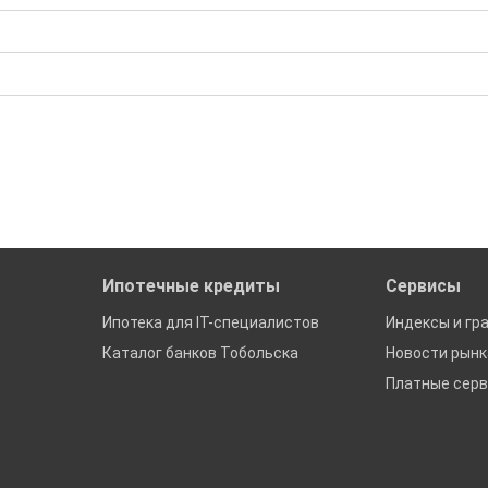
 Р; Средняя: 1 446 667 Р
бора подходящего вам варианта
ю
да это будет нужно'
ках в Тобольске
Ипотечные кредиты
Сервисы
Ипотека для IT-специалистов
Индексы и гр
Каталог банков Тобольска
Новости рын
Платные сер