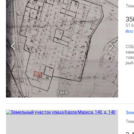
Тюм
35
51 6
Ипо
СОБ
зам
тов
рыба
1
из 6
Зем
Тюм