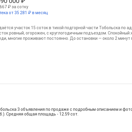
490 000 ₽
667 ₽ за сотку
тека от 35 281 ₽ в месяц
даётся участок 15 соток в тихой подгорной части Тобольска по адр
сток ровный, огорожен, с круглогодичным подъездом. Спокойный 
еди, многие проживают постоянно. До остановки — около 2 минут п
обольска 3 объявления по продаже с подробным описанием и фот
уб.). Средняя общая площадь - 12.59 сот.