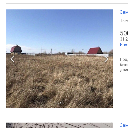
Зем
Тюм
50
31 2
Ипо
Про
быв
дли
1
из 3
Зем