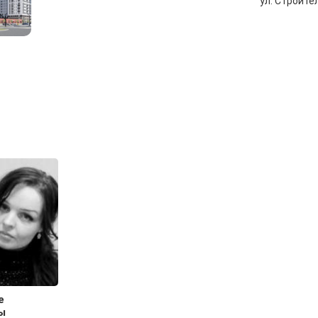
ул. Строите
е
ы