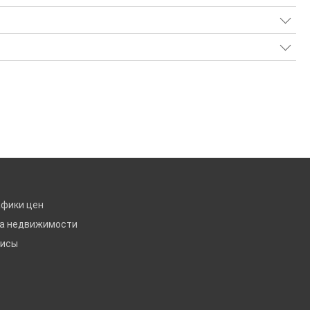
афики цен
ка недвижимости
висы