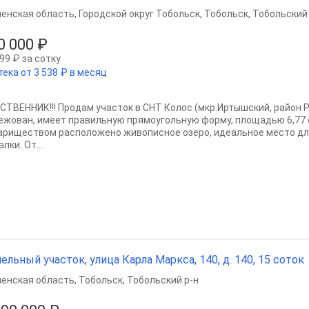
енская область
,
Городской округ Тобольск
,
Тобольск
,
Тобольский 
0 000 ₽
99 ₽ за сотку
тека от 3 538 ₽ в месяц
СТВЕННИК!!! Продам участок в СНТ Колос (мкр.Иртышский, район Р
ежован, имеет правильную прямоугольную форму, площадью 6,77 
ариществом расположено живописное озеро, идеальное место дл
лки. От...
ельный участок, улица Карла Маркса, 140, д. 140, 15 соток
енская область
,
Тобольск
,
Тобольский р-н