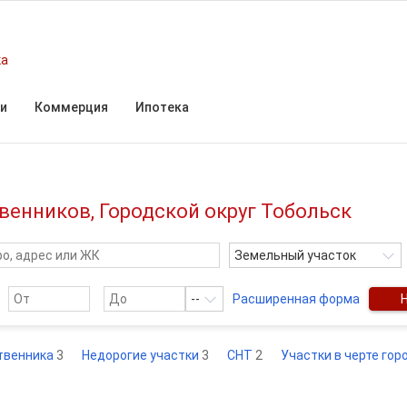
ка
и
Коммерция
Ипотека
венников, Городской округ Тобольск
Земельный участок
--
Расширенная форма
твенника
3
Недорогие участки
3
СНТ
2
Участки в черте го