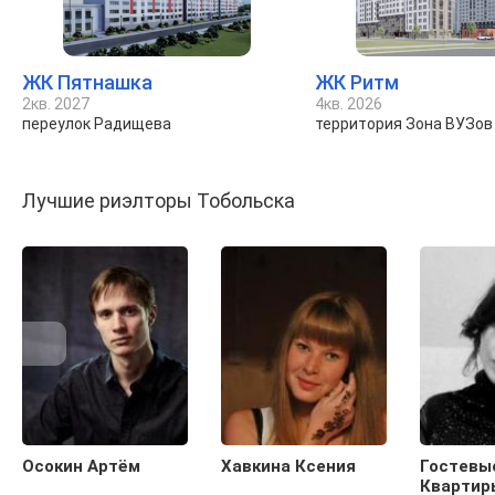
ЖК Пятнашка
ЖК Ритм
2кв. 2027
4кв. 2026
переулок Радищева
территория Зона ВУЗов
Лучшие риэлторы Тобольска
Осокин Артём
Хавкина Ксения
Гостевы
Квартир