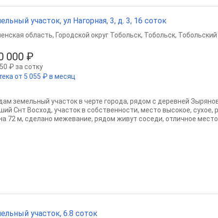
ельный участок, ул Нагорная, 3, д. 3, 16 соток
енская область
,
Городской округ Тобольск
,
Тобольск
,
Тобольский 
0 000 ₽
50 ₽ за сотку
тека от 5 055 ₽ в месяц
дам земельный участок в черте города, рядом с деревней Зырянов
ший Снт Восход, участок в собственности, место высокое, сухое, 
на 72 м, сделано межевание, рядом живут соседи, отличное место 
ельный участок, 6.8 соток