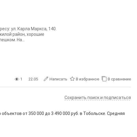
есу: ул. Карла Маркса, 140.
жилой район, хорошие
ешком. На...
1
22.05
Написать
В избранное
В сравнение
Сохранить поиск и подписаться
о объектов от
350 000
до
3 490 000
руб. в Тобольске. Средняя