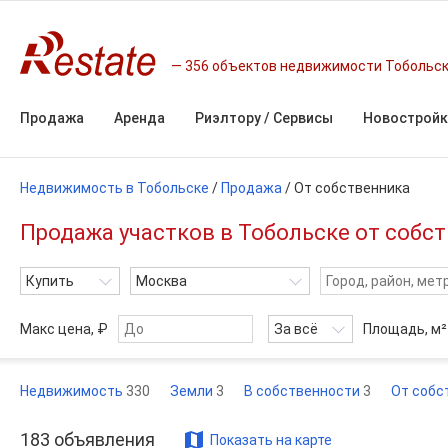
356 объектов недвижимости Тобольс
Продажа
Аренда
Риэлтору / Сервисы
Новостройк
Недвижимость в Тобольске
/
Продажа
/
От собственника
Продажа участков в Тобольске от собст
Купить
Москва
Макс цена, ₽
За всё
Площадь,
м²
Недвижимость
330
Земли
3
В собственности
3
От собс
183
объявления
Показать на карте