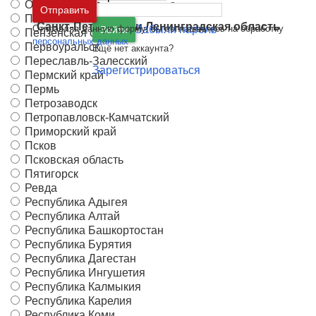
Орск
Москва
и
Московская область
Отправить
Пенза
Санкт-Петербург
и
Ленинградская область
Отправляя данную форму, вы соглашаетесь на обработку
Забыли пароль
Войти
Пензенская область
персональных данных
Первоуральск
Ещё нет аккаунта?
Переславль-Залесский
Зарегистрироваться
Пермский край
Пермь
Петрозаводск
Петропавловск-Камчатский
Приморский край
Псков
Псковская область
Пятигорск
Ревда
Республика Адыгея
Республика Алтай
Республика Башкортостан
Республика Бурятия
Республика Дагестан
Республика Ингушетия
Республика Калмыкия
Республика Карелия
Республика Коми