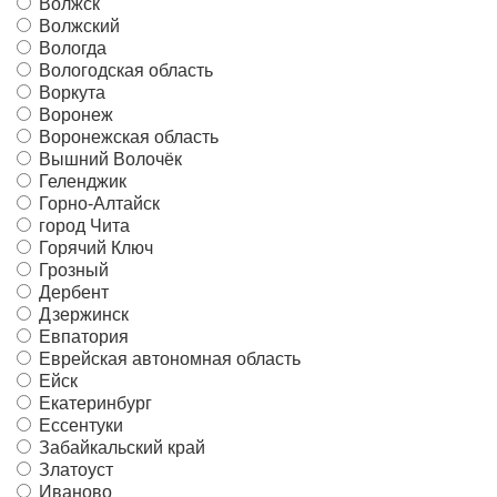
Волжск
Волжский
Вологда
Вологодская область
Воркута
Воронеж
Воронежская область
Вышний Волочёк
Геленджик
Горно-Алтайск
город Чита
Горячий Ключ
Грозный
Дербент
Дзержинск
Евпатория
Еврейская автономная область
Ейск
Екатеринбург
Ессентуки
Забайкальский край
Златоуст
Иваново