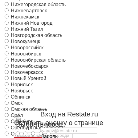
Нижегородская область
Нижневартовск
Нижнекамск
Нижний Новгород
Нижний Тагил
Новгородская область
Новокузнецк
Новороссийск
Новосибирск
Новосибирская область
Новочебоксарск
Новочеркасск
Новый Уренгой
Норильск
Ноябрьск
Обнинск
Омск
Омская область
Вход на Restate.ru
Орёл
Оренбург
Оставить оценку о странице
Выбрать город
Email
Оренбургская область
Орловская область
Пароль