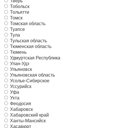
Тверь
Тобольск
Тольятти
Томск
Томская область
Туапсе
Тула
Тульская область
Тюменская область
Тюмень
Удмуртская Республика
Улан-Удэ
Ульяновск
Ульяновская область
Усолье-Сибирское
Уссурийск
Уфа
Ухта
Феодосия
Хабаровск
Хабаровский край
Ханты-Мансийск
Хасавюрт