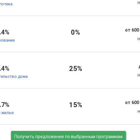
Н
потека
от 600
.4%
0%
Н
рование
.4%
25%
Н
тельство дома
от 600
.7%
15%
Н
 жилье
Получить предложение
по выбранным программам