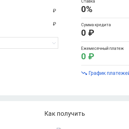
Ставка
0
%
Сумма кредита
0
₽
Ежемесячный платеж
0
₽
График платеже
Как получить