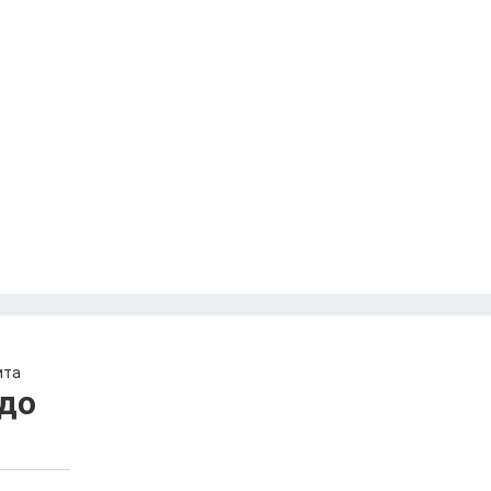
ита
до