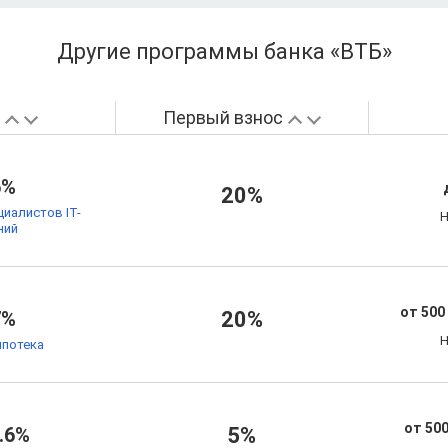
Другие программы банка «ВТБ»
а
Первый взнос
6%
20%
циалистов IT-
Н
ний
от 500
7%
20%
Н
ипотека
от 500
.6%
5%